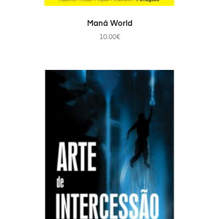
ADAUGĂ ÎN COȘ
Maná World
10.00
€