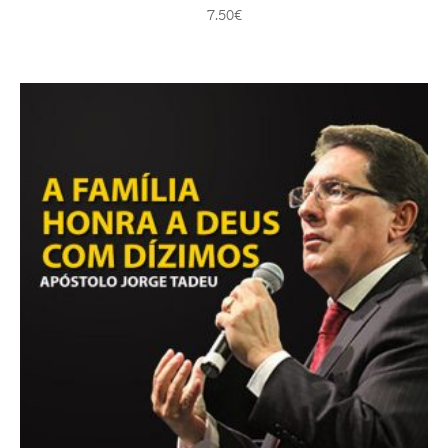
7.50
€