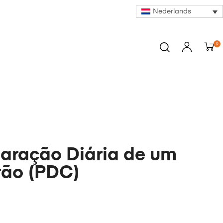
Nederlands
0
aração Diária de um
tão (PDC)