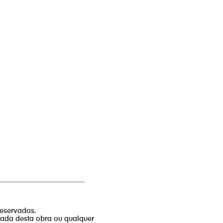
_________________________
reservados.
izada desta obra ou qualquer