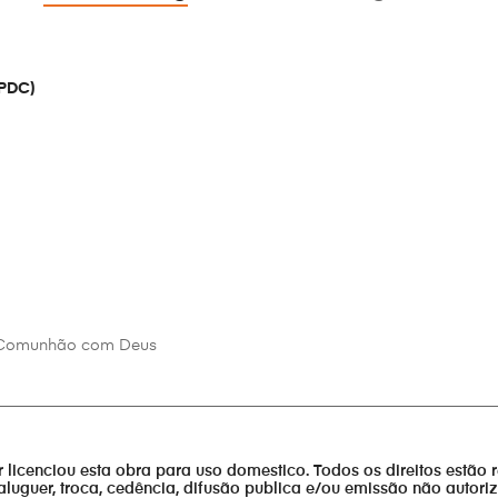
(PDC)
r Comunhão com Deus
________________________________________________________________
or licenciou esta obra para uso domestico. Todos os direitos estão 
aluguer, troca, cedência, difusão publica e/ou emissão não autor