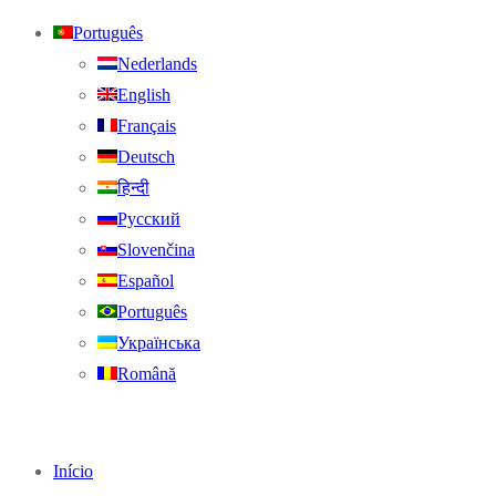
Português
Nederlands
English
Français
Deutsch
हिन्दी
Русский
Slovenčina
Español
Português
Українська
Română
Início