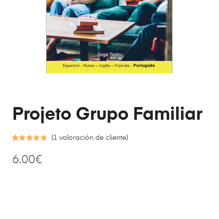
Projeto Grupo Familiar
(
1
valoración de cliente)
Valorado
1
6.00
€
con
5.00
de
5 en base a
valoración
de un
cliente