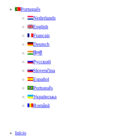
Português
Nederlands
English
Français
Deutsch
हिन्दी
Русский
Slovenčina
Español
Português
Українська
Română
Início