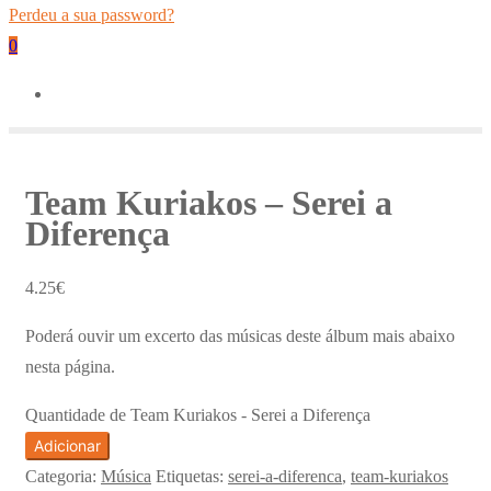
Perdeu a sua password?
0
Team Kuriakos – Serei a
Diferença
4.25
€
Poderá ouvir um excerto das músicas deste álbum mais abaixo
nesta página.
Quantidade de Team Kuriakos - Serei a Diferença
Adicionar
Categoria:
Música
Etiquetas:
serei-a-diferenca
,
team-kuriakos