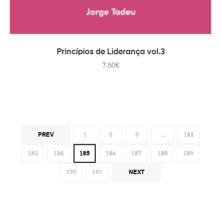
PRIDAŤ DO KOŠÍKA
Princípios de Liderança vol.3
7.50
€
PREV
1
2
3
…
182
183
184
185
186
187
188
189
190
191
NEXT