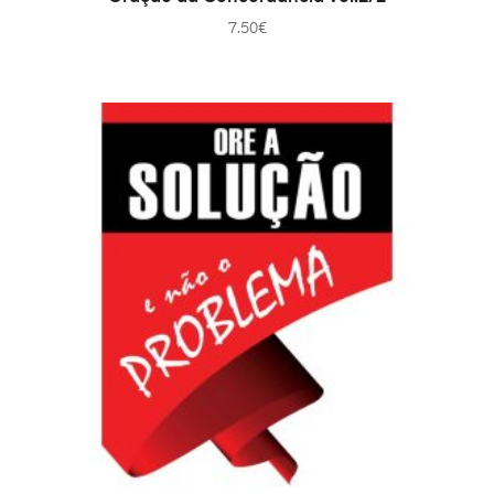
7.50
€