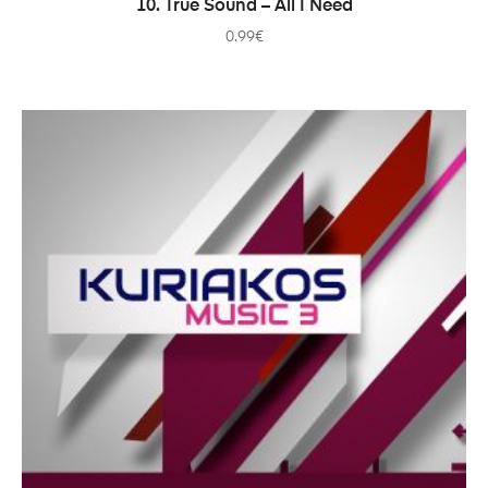
10. True Sound – All I Need
0.99
€