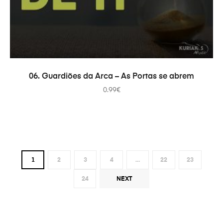
ADICIONAR
06. Guardiões da Arca – As Portas se abrem
0.99
€
1
2
3
4
…
22
23
24
NEXT