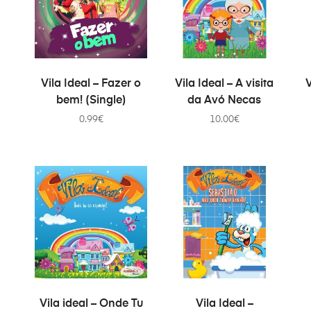
AÑADIR AL CARRITO
AÑADIR AL CARRITO
Vila Ideal – Fazer o
Vila Ideal – A visita
V
bem! (Single)
da Avó Necas
0.99
€
10.00
€
AÑADIR AL CARRITO
AÑADIR AL CARRITO
Vila ideal – Onde Tu
Vila Ideal –