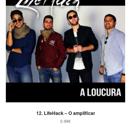
ADICIONAR
12. LifeHack – O amplificar
0.99
€