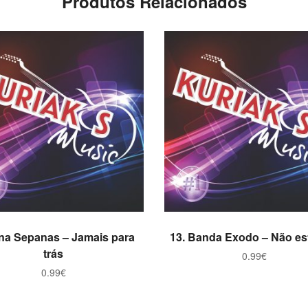
Produtos Relacionados
ADICIONAR
ADICIONAR
Ana Sepanas – Jamais para
13. Banda Exodo – Não es
trás
0.99
€
0.99
€