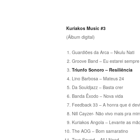
Kuriakos Music #3
(Álbum digital)
Guardiões da Arca – Nkulu Nati
Groove Band – Eu estarei sempre
Triunfo Sonoro – Resiliência
Lino Barbosa – Mateus 24
Da Souldjazz – Basta crer
Banda Êxodo – Nova vida
Feedback 33 – A honra que é dev
Nill Cayzer- Não vivo mais pra mi
Kuriakos Angola – Levante as mã
The AOG – Bom samaratino
True Sound – All I Need