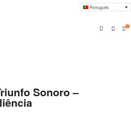
Português
0
Triunfo Sonoro –
liência