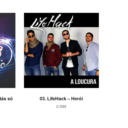
ADICIONAR
tás só
03. LifeHack – Herói
0.99
€