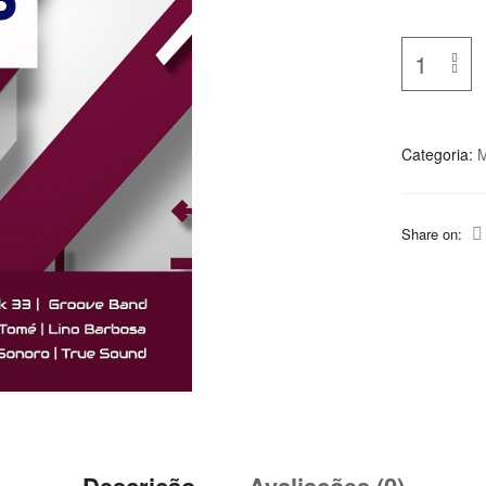
Categoria:
M
Share on:
Descrição
Avaliações (0)