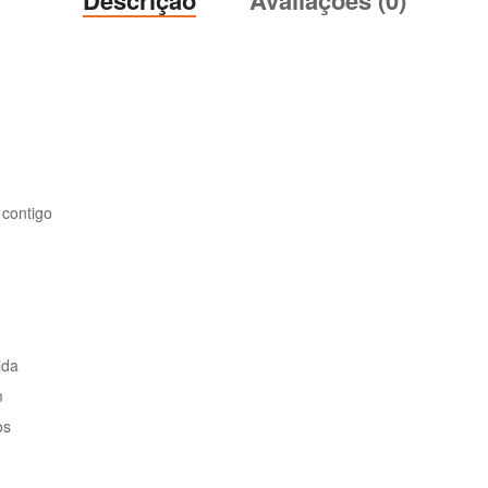
 contigo
ida
m
os