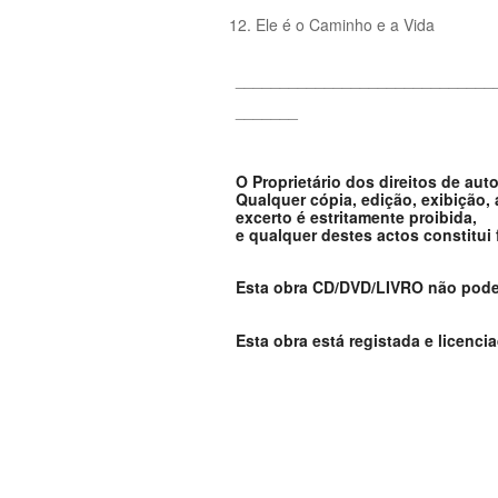
Ele é o Caminho e a Vida
_____________________________
_______
O Proprietário dos direitos de aut
Qualquer cópia, edição, exibição,
excerto é estritamente proibida,
e qualquer destes actos constitui
Esta obra CD/DVD/LIVRO não pode s
Esta obra está registada e licenci