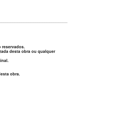
______________________________
o reservados.
izada desta obra ou qualquer
inal.
esta obra.