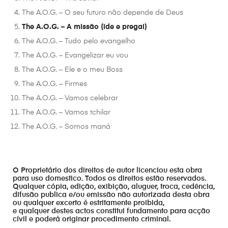
The A.O.G. – O seu futuro não depende de Deus
The A.O.G. – A missão (ide e pregai)
The A.O.G. – Tudo pelo evangelho
The A.O.G. – Evangelizar eu vou
The A.O.G. – Ele e o meu Boss
The A.O.G. – Firmes
The A.O.G. – Vamos celebrar
The A.O.G. – Vamos tchilar
The A.O.G. – Somos maná
O Proprietário dos direitos de autor licenciou esta obra
para uso domestico. Todos os direitos estão reservados.
Qualquer cópia, edição, exibição, aluguer, troca, cedência,
difusão publica e/ou emissão não autorizada desta obra
ou qualquer excerto é estritamente proibida,
e qualquer destes actos constitui fundamento para acção
cívil e poderá originar procedimento criminal.