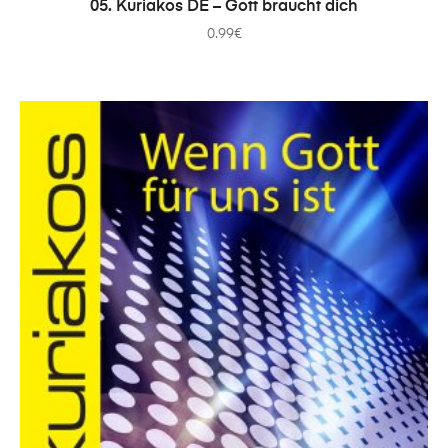
ADICIONAR
05. Kuriakos DE – Gott braucht dich
0.99
€