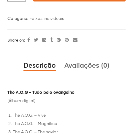
Categoria:
Faixas individuais
Share on:
Descrição
Avaliações (0)
The A.O.G – Tudo pelo evangelho
(Álbum digital)
The A.O.G. – Vive
The A.O.G. – Magnífico
The A.O.G. – The savior