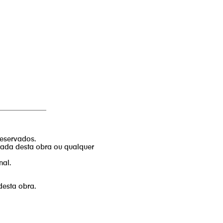
______________
reservados.
izada desta obra ou qualquer
nal.
desta obra.