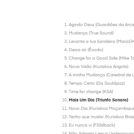
Agindo Deus (Guardiões da Arca
Mudança (True Sound)
Levanta a tua bandeira (MarioDK 
Deixa só (Êxodo)
Change for a Good Side (Mike T
Nova Visão (Kuriakos Angola)
A minha Mudança (Catedral de 
Tempo Certo (Da Souldjazz)
Time for change (KSA)
Mais Um Dia (Triunfo Sonoro)
Novo Dia (Kuriakos Moçambiqu
Tenho que mudar (Kuriakos Brasi
Eu nunca vi (F33dback)
Não Adianta (Jesus Undergroun