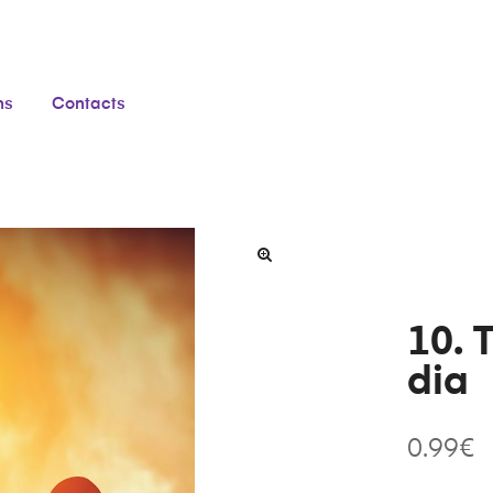
ns
Contacts
10. 
dia
0.99
€