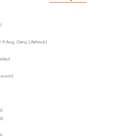
)
ft Aog, Geny, Lifehack)
adeu)
Louvor)
e)
l)
d)