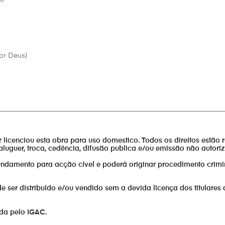
or Deus)
________________________________________________________________
or licenciou esta obra para uso domestico. Todos os direitos estão 
aluguer, troca, cedência, difusão publica e/ou emissão não autor
fundamento para acção cível e poderá originar procedimento crimi
er distribuído e/ou vendido sem a devida licença dos titulares 
ada pelo IGAC.