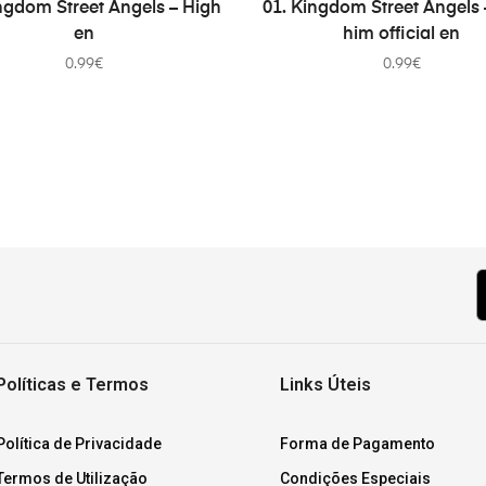
ADD TO CART
ADD TO CART
ngdom Street Angels – High
01. Kingdom Street Angels
en
him official en
0.99
€
0.99
€
Políticas e Termos
Links Úteis
Política de Privacidade
Forma de Pagamento
Termos de Utilização
Condições Especiais