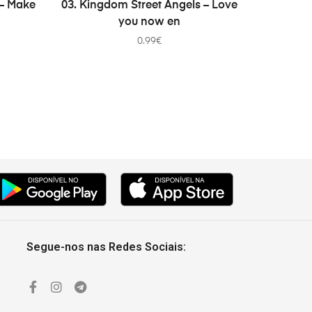
ADD TO CART
 – Make
03. Kingdom Street Angels – Love
you now en
0.99
€
Segue-nos nas Redes Sociais: