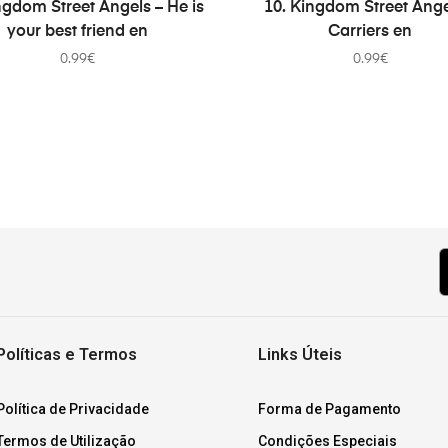
PRIDAŤ DO KOŠÍKA
PRIDAŤ DO KOŠÍKA
ngdom Street Angels – He is
10. Kingdom Street Ange
your best friend en
Carriers en
0.99
€
0.99
€
Políticas e Termos
Links Úteis
Política de Privacidade
Forma de Pagamento
Termos de Utilização
Condições Especiais