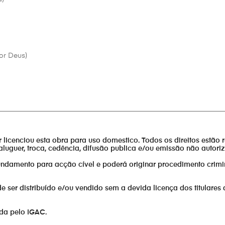
or Deus)
________________________________________________________________
or licenciou esta obra para uso domestico. Todos os direitos estão 
aluguer, troca, cedência, difusão publica e/ou emissão não autor
fundamento para acção cível e poderá originar procedimento crimi
er distribuído e/ou vendido sem a devida licença dos titulares 
ada pelo IGAC.