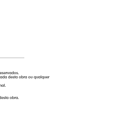
______________
reservados.
izada desta obra ou qualquer
nal.
desta obra.