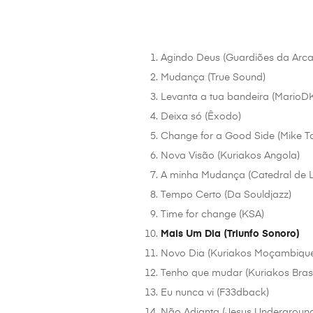
Agindo Deus (Guardiões da Arca
Mudança (True Sound)
Levanta a tua bandeira (MarioDK 
Deixa só (Êxodo)
Change for a Good Side (Mike T
Nova Visão (Kuriakos Angola)
A minha Mudança (Catedral de 
Tempo Certo (Da Souldjazz)
Time for change (KSA)
Mais Um Dia (Triunfo Sonoro)
Novo Dia (Kuriakos Moçambiqu
Tenho que mudar (Kuriakos Brasi
Eu nunca vi (F33dback)
Não Adianta (Jesus Undergroun