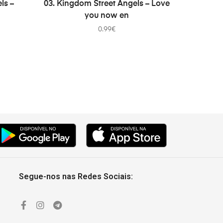
PRIDAŤ DO KOŠÍKA
ls –
03. Kingdom Street Angels – Love
you now en
0.99
€
Segue-nos nas Redes Sociais: