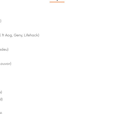
)
ft Aog, Geny, Lifehack)
adeu)
Louvor)
e)
l)
d)