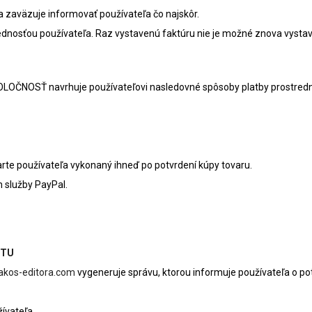
a zaväzuje informovať používateľa čo najskôr.
ednosťou používateľa. Raz vystavenú faktúru nie je možné znova vysta
LOČNOSŤ navrhuje používateľovi nasledovné spôsoby platby prostredníc
arte používateľa vykonaný ihneď po potvrdení kúpy tovaru.
m služby PayPal.
KTU
iakos-editora.com
vygeneruje správu, ktorou informuje používateľa o pot
žívateľa.