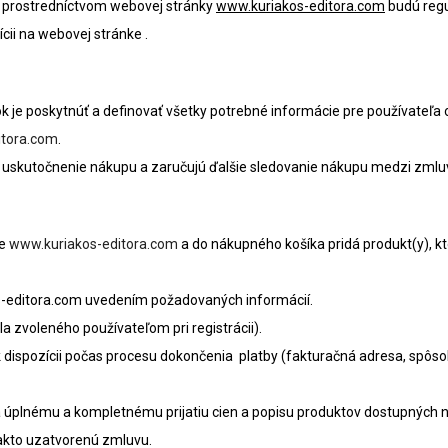
é prostredníctvom webovej stránky
www.kuriakos-editora.com
budú regu
cii na webovej stránke .
je poskytnúť a definovať všetky potrebné informácie pre používateľa 
itora.com
.
na uskutočnenie nákupu a zaručujú ďalšie sledovanie nákupu medzi zml
ke
www.kuriakos-editora.com
a do nákupného košíka pridá produkt(y), kt
s-editora.com uvedením požadovaných informácií.
la zvoleného používateľom pri registrácii).
k dispozícii počas procesu dokončenia platby (fakturačná adresa, spôsob
 úplnému a kompletnému prijatiu cien a popisu produktov dostupných n
takto uzatvorenú zmluvu.