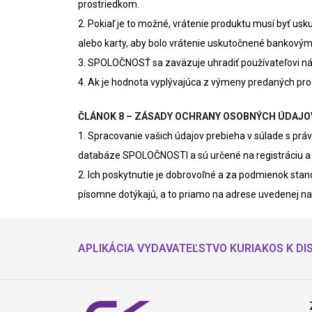
prostriedkom.
2. Pokiaľ je to možné, vrátenie produktu musí byť usk
alebo karty, aby bolo vrátenie uskutočnené bankový
3. SPOLOČNOSŤ sa zaväzuje uhradiť používateľovi ná
4. Ak je hodnota vyplývajúca z výmeny predaných p
ČLÁNOK 8 – ZÁSADY OCHRANY OSOBNÝCH ÚDAJO
1. Spracovanie vašich údajov prebieha v súlade s p
databáze SPOLOČNOSTI a sú určené na registráciu a pr
2. Ich poskytnutie je dobrovoľné a za podmienok sta
písomne dotýkajú, a to priamo na adrese uvedenej na
APLIKÁCIA VYDAVATEĽSTVO KURIAKOS K DIS