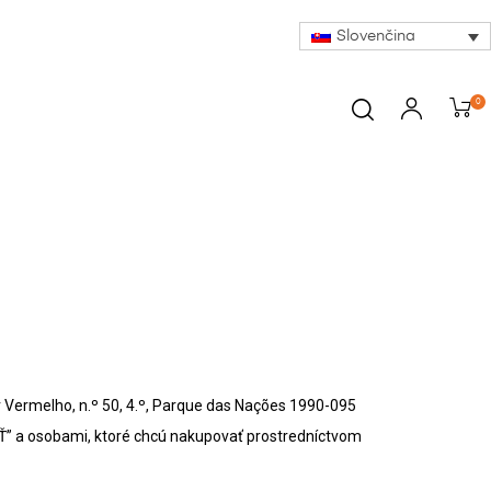
Slovenčina
0
r Vermelho, n.º 50, 4.º, Parque das Nações 1990-095
” a osobami, ktoré chcú nakupovať prostredníctvom