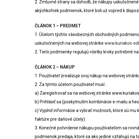
2. Zmluvné strany sa dohodli, že nákupy uskutočnen
akýchkoľvek podmienok, ktoré boli už vopred k dispozí
ČLÁNOK 1 – PREDMET
1. Účelom týchto všeobecných obchodných podmienok 
uskutočnených na webovej stránke
www.kuriakos-ed
2. Tieto podmienky regulujú všetky kroky potrebné 
ČLÁNOK 2 – NÁKUP
1. Používateľ zrealizuje svoj nákup na webovej strán
2. Za týmto účelom používateľ musí :
a) Zaregistrovať sa na webovej stránke www.kuriako
b) Prihlásiť sa (poskytnutím kombinácie e-mailu a hes
c) Vyplniť informácie a vybrať možnosti, ktoré sú mu 
faktúre pre daňové účely).
3. Konečné potvrdenie nákupu používateľom sa rovná
podmienok predaja, ktoré sa ako jediné vzťahujú na 