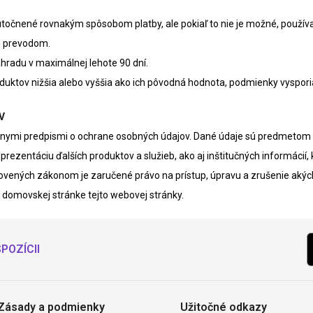
utočnené rovnakým spôsobom platby, ale pokiaľ to nie je možné, používat
m prevodom.
hradu v maximálnej lehote 90 dní.
roduktov nižšia alebo vyššia ako ich pôvodná hodnota, podmienky vys
V
rávnymi predpismi o ochrane osobných údajov. Dané údaje sú predmetom
ezentáciu ďalších produktov a služieb, ako aj inštitučných informácií, 
novených zákonom je zaručené právo na prístup, úpravu a zrušenie akýc
 domovskej stránke tejto webovej stránky.
POZÍCII
Zásady a podmienky
Užitočné odkazy