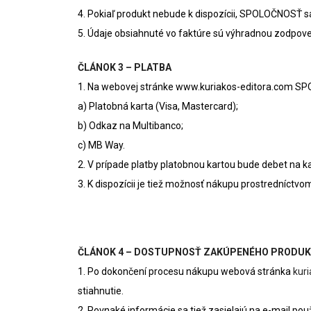
4. Pokiaľ produkt nebude k dispozícii, SPOLOČNOSŤ s
5. Údaje obsiahnuté vo faktúre sú výhradnou zodpov
ČLÁNOK 3 – PLATBA
1. Na webovej stránke www.kuriakos-editora.com SPO
a) Platobná karta (Visa, Mastercard);
b) Odkaz na Multibanco;
c) MB Way.
2. V prípade platby platobnou kartou bude debet na k
3. K dispozícii je tiež možnosť nákupu prostredníctvo
ČLÁNOK 4 – DOSTUPNOSŤ ZAKÚPENÉHO PRODU
1. Po dokončení procesu nákupu webová stránka
kur
stiahnutie.
2. Rovnaké informácie sa tiež zasielajú na e-mail pou