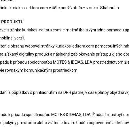
tránke
kuriakos-editora.com
v účte používateľa – v sekcii Stiahnutia.
O PRODUKTU
ovej stránke
kuriakos-editora.com
je možná iba a výhradne pomocou apli
obilnej verzii.
hytenie obsahu webovej stránky
kuriakos-editora.com
pomocou iných nás
 získaný digitálny produkt a následné zablokovanie prístupu k jeho ob
prípadu k prípadu spoločnosťou MOTES & IDEIAS, LDA prostredníctvom ži
ie rovnakým komunikačným prostriedkom.
ní a poplatkov s prihliadnutím na DPH platnej v čase platby objednávk
prípadu k prípadu spoločnosťou MOTES & IDEIAS, LDA. Žiadosť musí byť d
čom pokyny pre storno alebo vrátenie tovaru budú zodpovedané a de