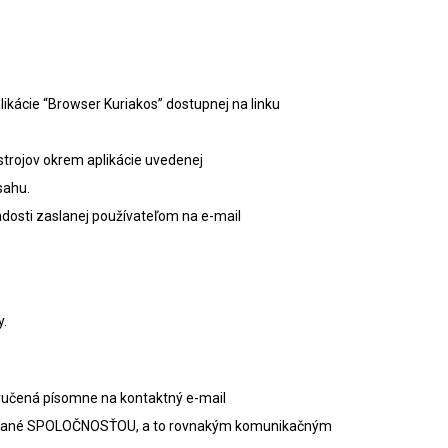
kácie “Browser Kuriakos” dostupnej na linku
trojov okrem aplikácie uvedenej
sahu.
adosti zaslanej používateľom na e-mail
y.
oručená písomne na kontaktný e-mail
finované SPOLOČNOSŤOU, a to rovnakým komunikačným