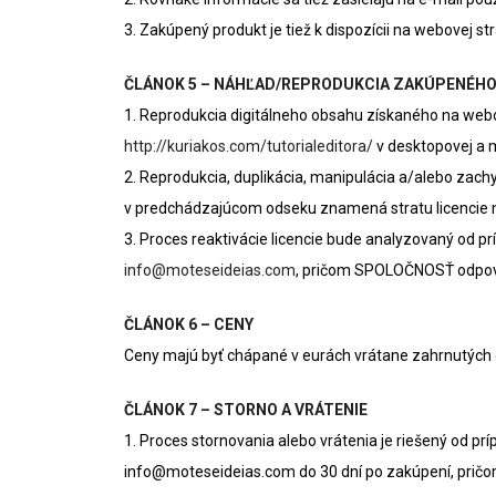
3. Zakúpený produkt je tiež k dispozícii na webovej s
ČLÁNOK 5 – NÁHĽAD/REPRODUKCIA ZAKÚPENÉH
1. Reprodukcia digitálneho obsahu získaného na web
http://kuriakos.com/tutorialeditora/
v desktopovej a m
2. Reprodukcia, duplikácia, manipulácia a/alebo zac
v predchádzajúcom odseku znamená stratu licencie na
3. Proces reaktivácie licencie bude analyzovaný od 
info@moteseideias.com
, pričom SPOLOČNOSŤ odpov
ČLÁNOK 6 – CENY
Ceny majú byť chápané v eurách vrátane zahrnutých da
ČLÁNOK 7 – STORNO A VRÁTENIE
1. Proces stornovania alebo vrátenia je riešený od 
info@moteseideias.com do 30 dní po zakúpení, pri