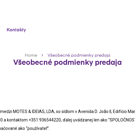
Kontakty
Home
Všeobecné podmienky predaja
Všeobecné podmienky predaja
edzi MOTES & IDEIAS, LDA, so sídlom v Avenida D. João II, Edifício Ma
600 a kontaktom +351 936544220, ďalej uvádzanej len ako “SPOLOČNOSŤ
načované ako “používateľ”.