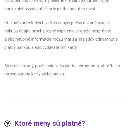
uskutočnená a my vám pošleme e-mail s oznámením, že
banka alebo vydavateľ karty platbu neautorizoval.
Pri zadávaní všetkých vašich údajov počas dokončovania
nákupu dbajte na ich presné vyplnenie, pretože nesprávne
alebo neúplné informácie môžu mať za následok odmietnutie
platby bankou alebo vydavateľom karty.
Ak si nie ste istý, prečo bola vaša platba odmietnutá, obráťte sa
na vydavateľa karty alebo banku.
Ktoré meny sú platné?