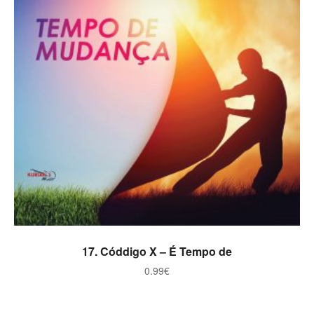
ADICIONAR
17. Códdigo X – É Tempo de
0.99
€