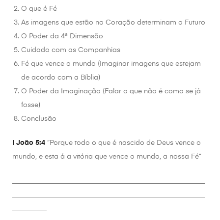
O que é Fé
As imagens que estão no Coração determinam o Futuro
O Poder da 4ª Dimensão
Cuidado com as Companhias
Fé que vence o mundo (Imaginar imagens que estejam
de acordo com a Bíblia)
O Poder da Imaginação (Falar o que não é como se já
fosse)
Conclusão
I João 5:4
“Porque todo o que é nascido de Deus vence o
mundo, e esta á a vitória que vence o mundo, a nossa Fé”
________________________________________________________
________________________________________________________
__________