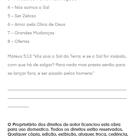
4 – Nós somos o Sal
5 – Ser Zeloso
6 – Amor pela Obra de Deus
7 – Grandes Mudanças
8 – Ofertas
Mateus 5:13 “Vós sois o Sal da Terra; e se o Sal for insípido,
com que há de salgar? Para nada mas presta senão para
se lançar fora, e ser pisado pelos homens.”
________________________________________________________
________________________________________________________
__________
O Proprietário dos direitos de autor licenciou esta obra
para uso domestico. Todos os direitos estão reservados.
Qualquer cópia, edição, exibição, aluguer, troca, cedência,