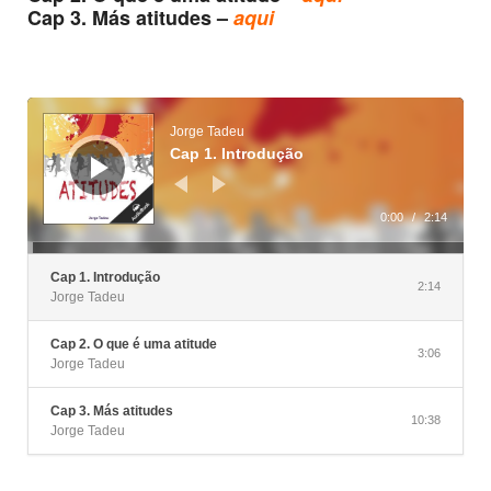
Cap 3. Más atitudes –
aqui
Reprodutor
de
áudio
Jorge Tadeu
Cap 1. Introdução
0:00
/
2:14
Cap 1. Introdução
2:14
Jorge Tadeu
Cap 2. O que é uma atitude
3:06
Jorge Tadeu
Cap 3. Más atitudes
10:38
Jorge Tadeu