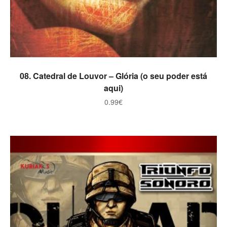
ADICIONAR
08. Catedral de Louvor – Glória (o seu poder está
aqui)
0.99
€