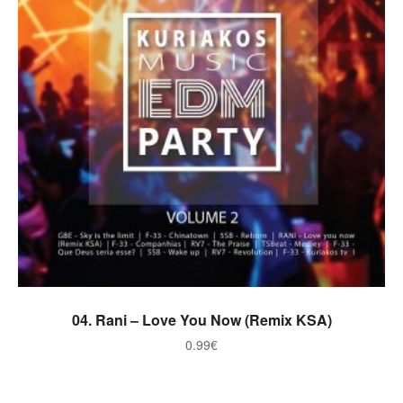
ADICIONAR
04. Rani – Love You Now (Remix KSA)
0.99
€