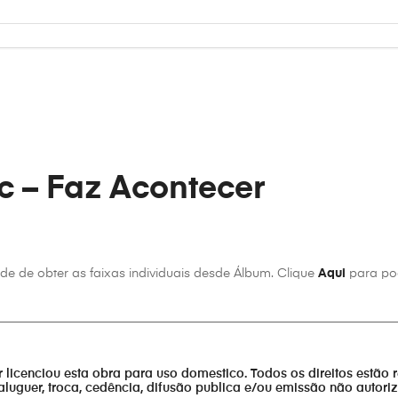
om
ake it happen
c – Faz Acontecer
r
e de obter as faixas individuais desde Álbum. Clique
Aqui
para pod
________________________________________________________________
or licenciou esta obra para uso domestico. Todos os direitos estão 
aluguer, troca, cedência, difusão publica e/ou emissão não autor