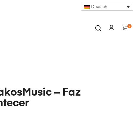
Deutsch
0
akosMusic – Faz
tecer