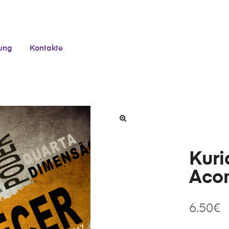
tung
Kontakte
Kuri
Acon
6.50
€