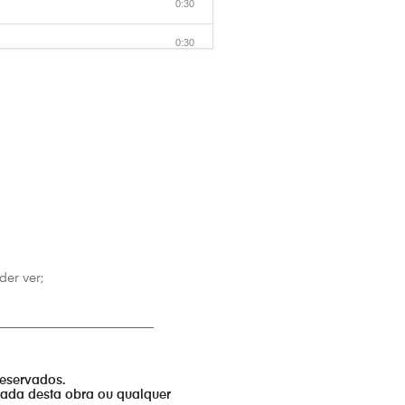
0:30
0:30
0:30
0:30
0:30
0:30
0:30
0:30
er ver;
0:30
_________________________
0:30
reservados.
0:30
izada desta obra ou qualquer