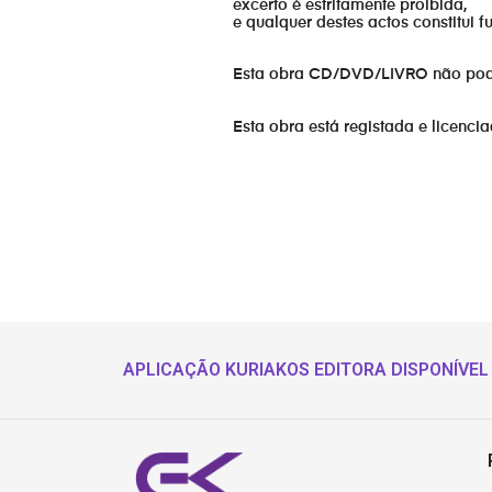
excerto é estritamente proibida,
e qualquer destes actos constitui 
17. Triunfo Sonoro - Nao ha limites
Esta obra CD/DVD/LIVRO não pode s
18. True sound - Sorrir e ser feliz
Esta obra está registada e licenci
19. Da SouldJazz - Nós vamos aguent
APLICAÇÃO KURIAKOS EDITORA DISPONÍVEL