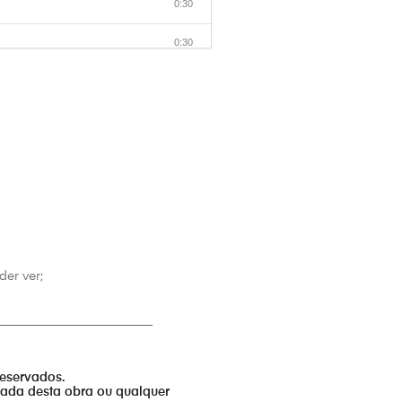
0:30
0:30
0:30
0:30
0:30
0:30
0:30
0:30
er ver;
0:30
_________________________
0:30
reservados.
0:30
izada desta obra ou qualquer