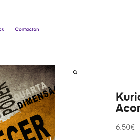
es
Contacten
Kuri
Acon
6.50
€