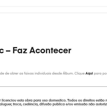
om
ake it happen
c – Faz Acontecer
r
e de obter as faixas individuais desde Álbum. Clique
Aqui
para pod
________________________________________________________________
or licenciou esta obra para uso domestico. Todos os direitos estão 
aluguer, troca, cedência, difusão publica e/ou emissão não autor