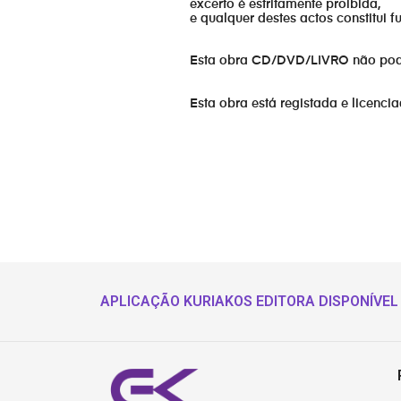
excerto é estritamente proibida,
e qualquer destes actos constitui 
17. Triunfo Sonoro - Nao ha limites
Esta obra CD/DVD/LIVRO não pode s
18. True sound - Sorrir e ser feliz
Esta obra está registada e licenci
19. Da SouldJazz - Nós vamos aguent
APLICAÇÃO KURIAKOS EDITORA DISPONÍVEL