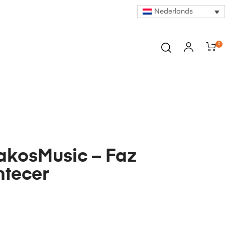
Nederlands
0
akosMusic – Faz
tecer