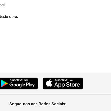
nal.
0:30
desta obra.
0:30
0:30
Segue-nos nas Redes Sociais: