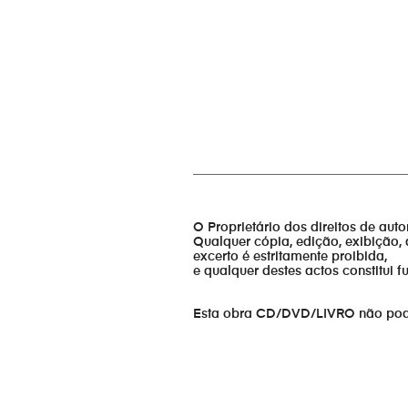
_________________________________
O Proprietário dos direitos de aut
Qualquer cópia, edição, exibição, 
excerto é estritamente proibida,
e qualquer destes actos constitui 
Esta obra CD/DVD/LIVRO não pode s