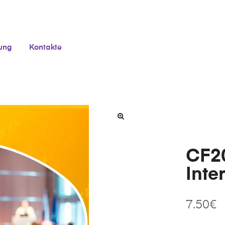
tung
Kontakte
CF2
Inte
7.50
€