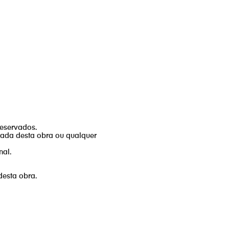
reservados.
izada desta obra ou qualquer
nal.
desta obra.