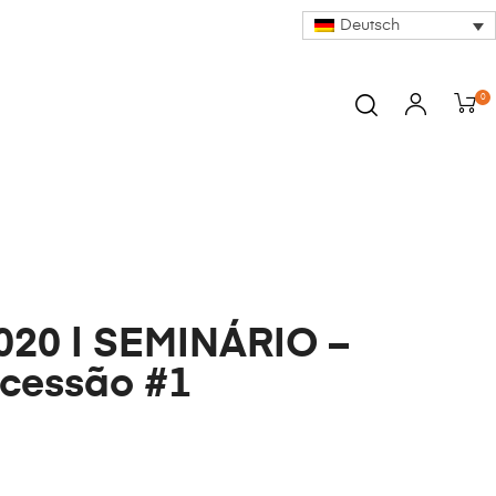
Deutsch
0
020 | SEMINÁRIO –
rcessão #1