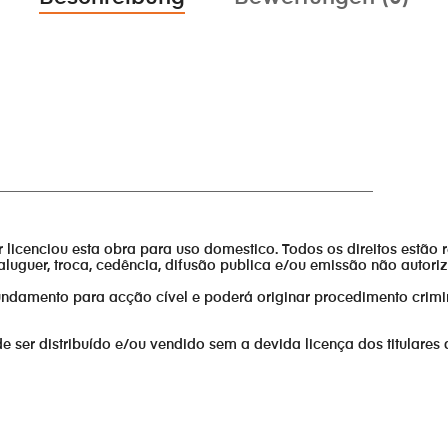
______________________________________________________
or licenciou esta obra para uso domestico. Todos os direitos estão 
aluguer, troca, cedência, difusão publica e/ou emissão não autor
fundamento para acção cível e poderá originar procedimento crimi
er distribuído e/ou vendido sem a devida licença dos titulares 