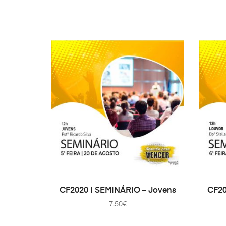
IN DEN WARENKORB
CF2020 | SEMINÁRIO – Jovens
CF20
7.50
€