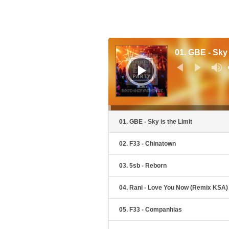
ऑडियो
प्लेयर
01. GBE - Sky 
01. GBE - Sky is the Limit
02. F33 - Chinatown
03. 5sb - Reborn
04. Rani - Love You Now (Remix KSA)
05. F33 - Companhias