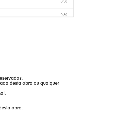
0:30
0:30
0:30
0:30
0:30
0:30
reservados.
izada desta obra ou qualquer
al.
desta obra.