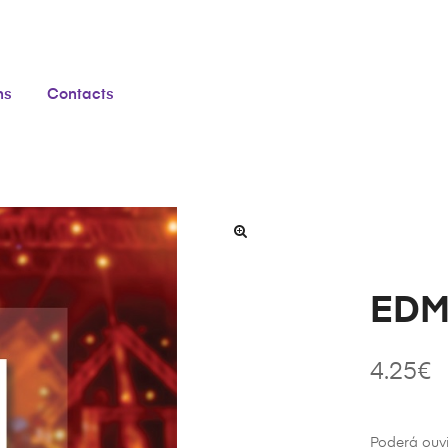
ns
Contacts
EDM 
4.25
€
Poderá ouv