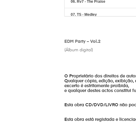
06. Rv7 - The Praise
07. TS - Medley
08. F33 - Que Deus seria esse
09. 5sb - Wake up
EDM Party – Vol.2
(Álbum digital)
10. Rv7 - Revolution
11. F33 - Kuriakos Tv
O Proprietário dos direitos de aut
Qualquer cópia, edição, exibição, 
excerto é estritamente proibida,
e qualquer destes actos constitui 
Esta obra CD/DVD/LIVRO não pode s
Esta obra está registada e licenci