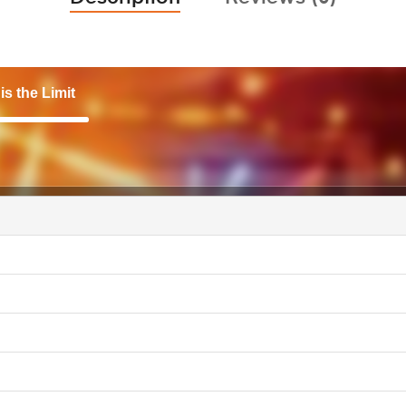
is the Limit
आवाज
बढ़ाने
या
कम
करने
के
लिए
ऊपर/
नीचे
एरो
कुंजी
का
उपयोग
करें।