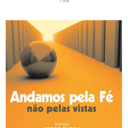
7.50
€