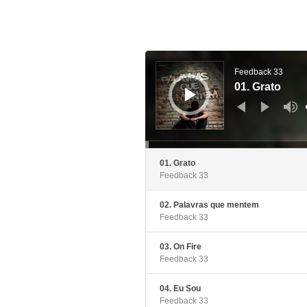
ऑडियो
प्लेयर
Feedback 33
01. Grato
01. Grato
Feedback 33
02. Palavras que mentem
Feedback 33
03. On Fire
Feedback 33
04. Eu Sou
Feedback 33