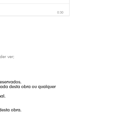
0:30
0:30
0:30
er ver;
0:30
reservados.
0:30
izada desta obra ou qualquer
al.
0:30
desta obra.
0:30