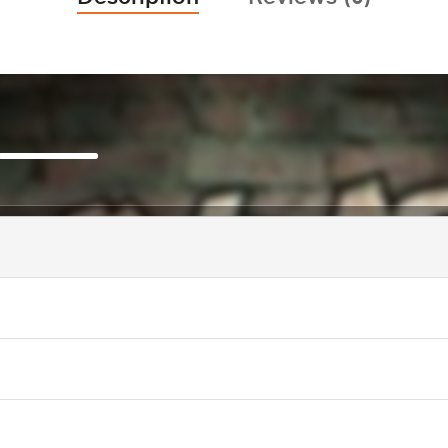
आवाज
बढ़ाने
या
कम
करने
के
लिए
ऊपर/
नीचे
एरो
कुंजी
का
उपयोग
करें।