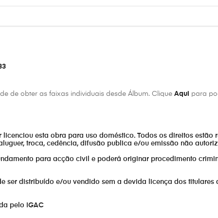
33
e de obter as faixas individuais desde Álbum. Clique
Aqui
para pod
or licenciou esta obra para uso doméstico. Todos os direitos estão 
aluguer, troca, cedência, difusão publica e/ou emissão não autor
fundamento para acção civil e poderá originar procedimento crimin
er distribuído e/ou vendido sem a devida licença dos titulares 
ada pelo IGAC