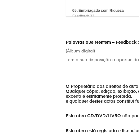
05. Embriagado com Riqueza
Feedback 33
06. Vigiar e Orar
Feedback 33
Palavras que Mentem – Feedback 
07. Fogo de Deus
(Álbum digital)
Feedback 33
Tem a sua disposição a oportunidad
08. Cada Momento
Feedback 33
09. Escolhido de Deus
O Proprietário dos direitos de aut
Qualquer cópia, edição, exibição, 
Feedback 33
excerto é estritamente proibida,
e qualquer destes actos constitui 
10. Tempo p'ra Tudo
Feedback 33
Esta obra CD/DVD/LIVRO não pode s
11. Campo de Batalha
Feedback 33
Esta obra está registada e licenci