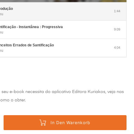
Lautstärke
zu
regeln.
rodução
1:44
eu
tificação - Instantânea : Progressiva
9:09
eu
ceitos Errados de Santificação
4:04
eu
o seu e-book necessita do aplicativo Editora Kuriakos, veja nas
omo o obter.
In Den Warenkorb