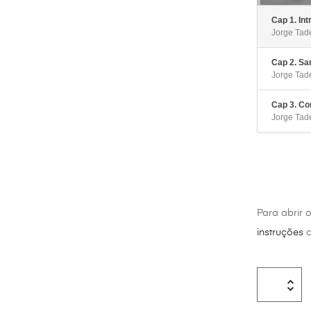
Cap 1. Int
Jorge Tad
Cap 2. San
Jorge Tad
Cap 3. Con
Jorge Tad
Para abrir 
instruções
c