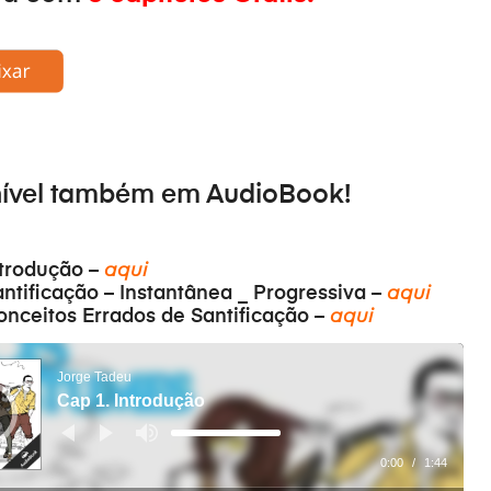
nível também em
AudioBook
!
ntrodução –
aqui
antificação – Instantânea _ Progressiva –
aqui
onceitos Errados de Santificação –
aqui
Jorge Tadeu
Cap 1. Introdução
Pfeiltasten
Hoch/Runter
benutzen,
0:00
/
1:44
um
die