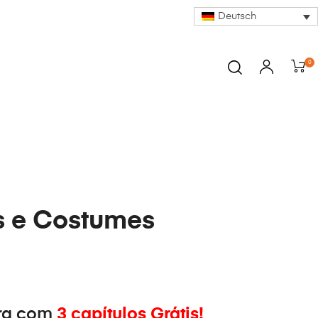
Deutsch
0
s e Costumes
ra com
3 capítulos Grátis!