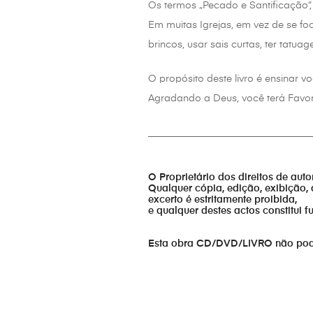
Os termos „Pecado e Santificação“,
Em muitas Igrejas, em vez de se fo
brincos, usar sais curtas, ter tatuag
O propósito deste livro é ensinar
Agradando a Deus, você terá Favor
_________________________________
O Proprietário dos direitos de aut
Qualquer cópia, edição, exibição, 
excerto é estritamente proibida,
e qualquer destes actos constitui 
Esta obra CD/DVD/LIVRO não pode s