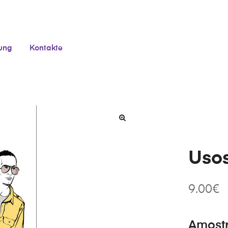
tung
Kontakte
Uso
9.00
€
Amost