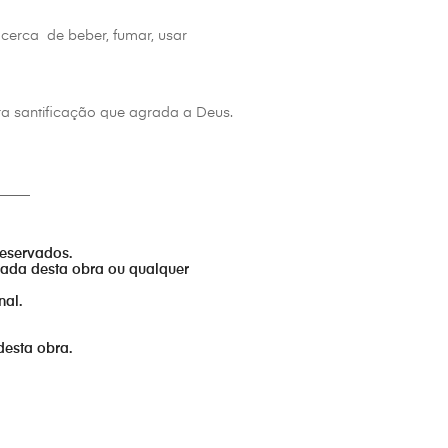
acerca de beber, fumar, usar
ra santificação que agrada a Deus.
_____
reservados.
izada desta obra ou qualquer
nal.
desta obra.