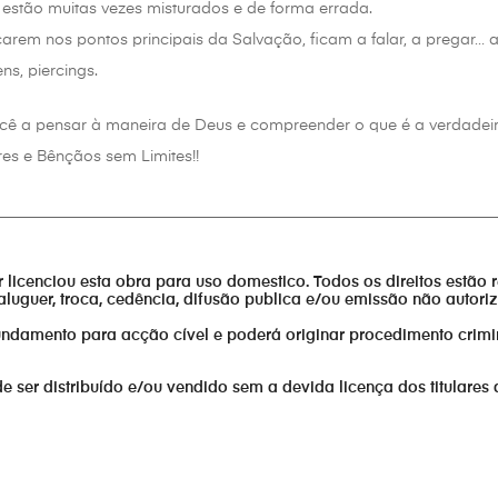
 estão muitas vezes misturados e de forma errada.
carem nos pontos principais da Salvação, ficam a falar, a pregar… 
ens, piercings.
 você a pensar à maneira de Deus e compreender o que é a verdadei
es e Bênçãos sem Limites!!
________________________________________________________________
or licenciou esta obra para uso domestico. Todos os direitos estão 
aluguer, troca, cedência, difusão publica e/ou emissão não autor
fundamento para acção cível e poderá originar procedimento crimi
er distribuído e/ou vendido sem a devida licença dos titulares 