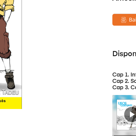
Dispo
Cap 1. I
Cap 2. S
Cap 3. C
Audio-
Player