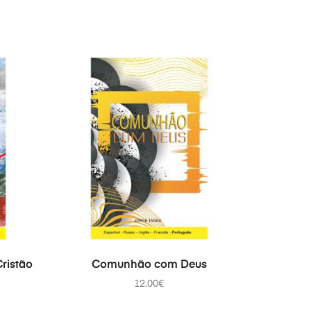
ADD TO CART
ristão
Comunhão com Deus
12.00
€