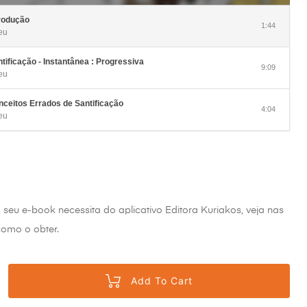
के
लिए
ऊपर/
rodução
नीचे
1:44
eu
एरो
कुंजी
का
उपयोग
tificação - Instantânea : Progressiva
करें।
9:09
eu
ceitos Errados de Santificação
4:04
eu
o seu e-book necessita do aplicativo Editora Kuriakos, veja nas
omo o obter.
Add To Cart