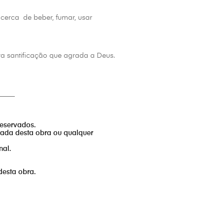
acerca de beber, fumar, usar
ra santificação que agrada a Deus.
_____
reservados.
izada desta obra ou qualquer
nal.
desta obra.