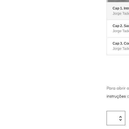
Cap 1. Int
Jorge Tad
Cap 2. San
Jorge Tad
Cap 3. Con
Jorge Tad
Para abrir 
instruções
c