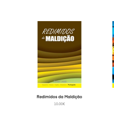
ADD TO CART
Redimidos da Maldição
10.00
€