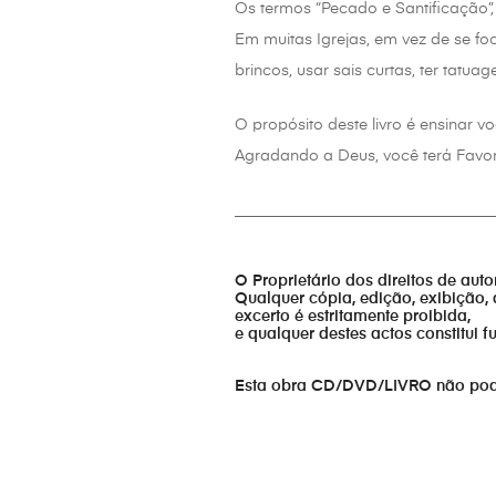
Os termos “Pecado e Santificação”,
Em muitas Igrejas, em vez de se fo
brincos, usar sais curtas, ter tatuag
O propósito deste livro é ensinar
Agradando a Deus, você terá Favor
_________________________________
O Proprietário dos direitos de aut
Qualquer cópia, edição, exibição, 
excerto é estritamente proibida,
e qualquer destes actos constitui 
Esta obra CD/DVD/LIVRO não pode s