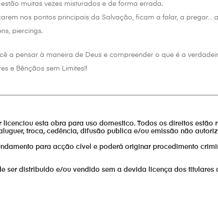
 estão muitas vezes misturados e de forma errada.
carem nos pontos principais da Salvação, ficam a falar, a pregar… 
ens, piercings.
 você a pensar à maneira de Deus e compreender o que é a verdadei
es e Bênçãos sem Limites!!
________________________________________________________________
or licenciou esta obra para uso domestico. Todos os direitos estão 
aluguer, troca, cedência, difusão publica e/ou emissão não autor
fundamento para acção cível e poderá originar procedimento crimi
er distribuído e/ou vendido sem a devida licença dos titulares 