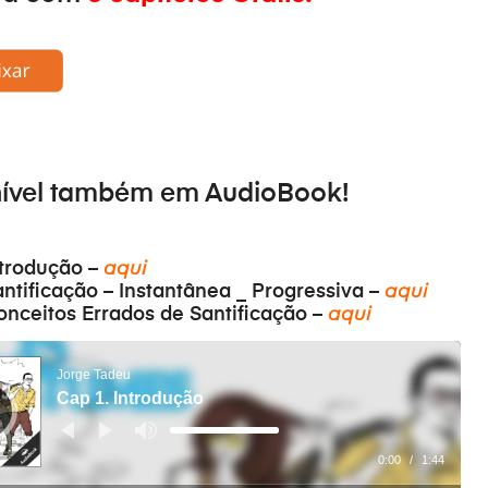
nível também em
AudioBook
!
ntrodução –
aqui
antificação – Instantânea _ Progressiva –
aqui
onceitos Errados de Santificação –
aqui
Jorge Tadeu
Cap 1. Introdução
आवाज
बढ़ाने
या
0:00
/
1:44
कम
करने