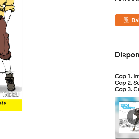
Dispo
Cap 1. I
Cap 2. S
Cap 3. C
ऑडियो
प्लेयर