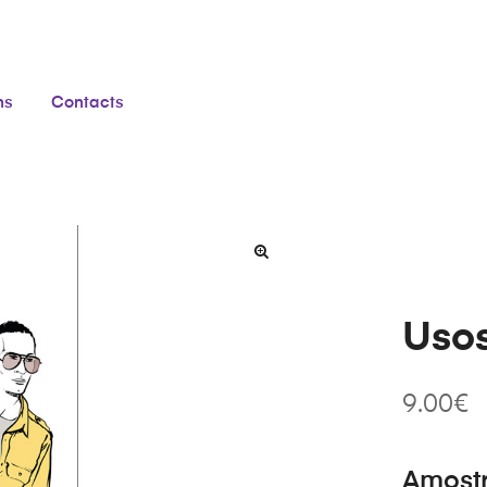
ns
Contacts
Uso
9.00
€
Amost