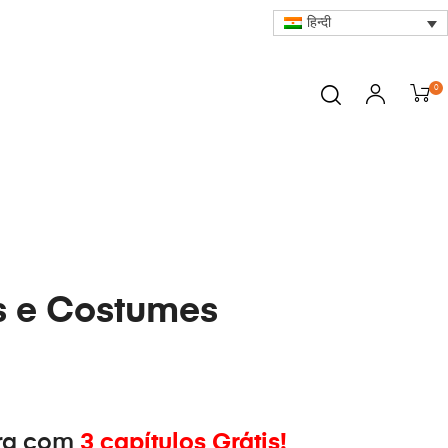
हिन्दी
0
s e Costumes
ra com
3 capítulos Grátis!