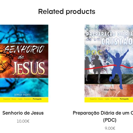
Related products
ADD TO CART
ADD TO CART
Senhorio de Jesus
Preparação Diária de um C
(PDC)
10.00
€
9.00
€