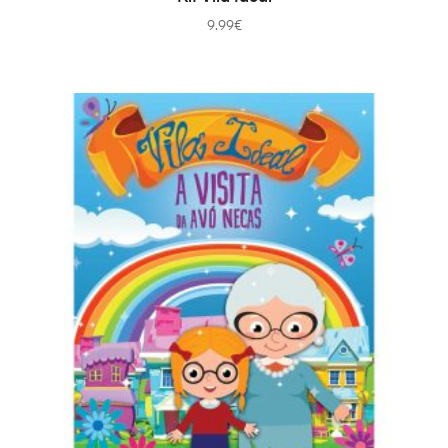
9.99
€