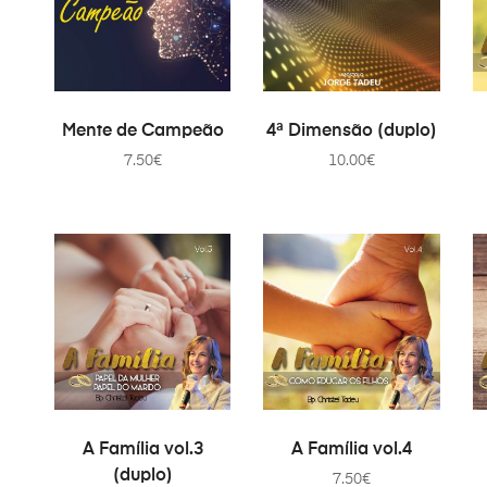
AJOUTER AU PANIER
AJOUTER AU PANIER
Mente de Campeão
4ª Dimensão (duplo)
7.50
€
10.00
€
AJOUTER AU PANIER
AJOUTER AU PANIER
A Família vol.3
A Família vol.4
(duplo)
7.50
€