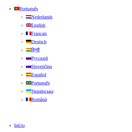
Português
Nederlands
English
Français
Deutsch
हिन्दी
Русский
Slovenčina
Español
Português
Українська
Română
Início