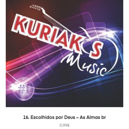
ADICIONAR
16. Escolhidos por Deus – As Almas br
0.99
€