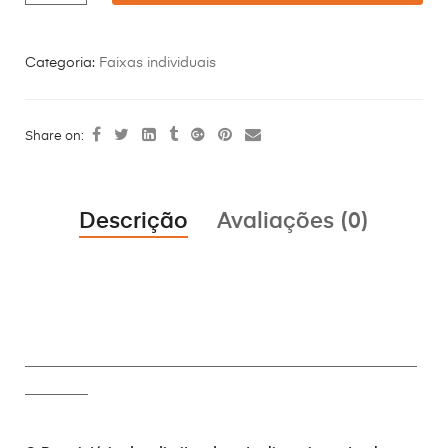
Categoria:
Faixas individuais
Share on:
Descrição
Avaliações (0)
________________________________________________________
_________