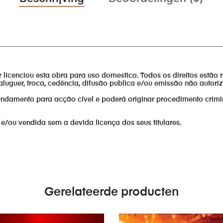
________________________________________________________________
or licenciou esta obra para uso domestico. Todos os direitos estão 
aluguer, troca, cedência, difusão publica e/ou emissão não autor
fundamento para acção cível e poderá originar procedimento crimi
 e/ou vendida sem a devida licença dos seus titulares.
Gerelateerde producten