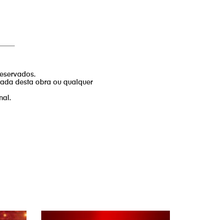
_____
reservados.
izada desta obra ou qualquer
nal.