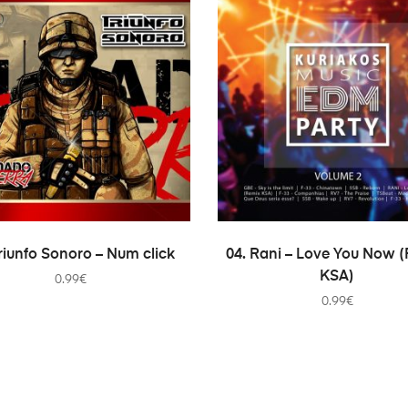
EVOEGEN AAN WINKELWAGEN
TOEVOEGEN AAN WINKEL
Triunfo Sonoro – Num click
04. Rani – Love You Now 
KSA)
0.99
€
0.99
€