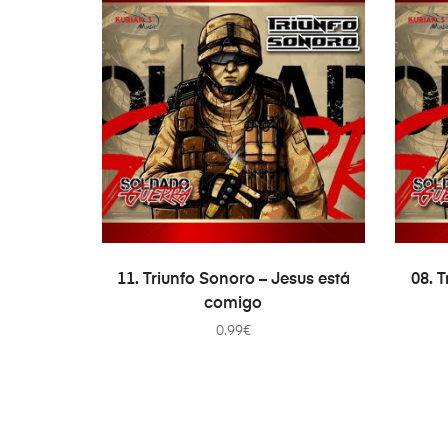
TOEVOEGEN AAN WINKELWAGEN
TO
11. Triunfo Sonoro – Jesus está
08. 
comigo
0.99
€