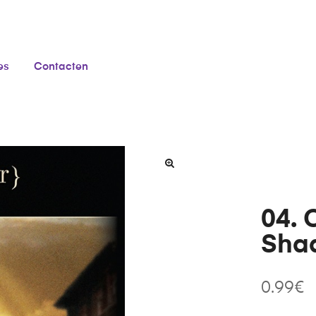
es
Contacten
04. 
Sha
0.99
€