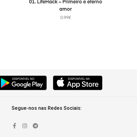
01. LifeHack – Primeiro e eterno
amor
0.99
€
Segue-nos nas Redes Sociais: