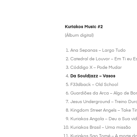
Kuriakos Music #2
(Álbum digital)
Ana Sepanas – Largo Tudo
Catedral de Louvor – Em Ti eu E
Códdigo X – Pode Mudar
Da Souldjazz – Vasos
F33dback – Old School
Guardiões da Arca – Algo de B
Jesus Underground – Treino Dur
Kingdom Street Angels – Take T
Kuriakos Angola – Deu a Sua vi
Kuriakos Brasil – Uma missão
Kuriakos Sao Tomé – A morte d