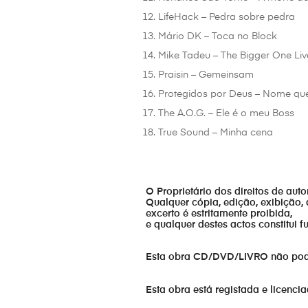
LifeHack – Pedra sobre pedra
Mário DK – Toca no Block
Mike Tadeu – The Bigger One Liv
Praisin – Gemeinsam
Protegidos por Deus – Nome qu
The A.O.G. – Ele é o meu Boss
True Sound – Minha cena
O Proprietário dos direitos de aut
Qualquer cópia, edição, exibição, 
excerto é estritamente proibida,
e qualquer destes actos constitui 
Esta obra CD/DVD/LIVRO não pode s
Esta obra está registada e licenci