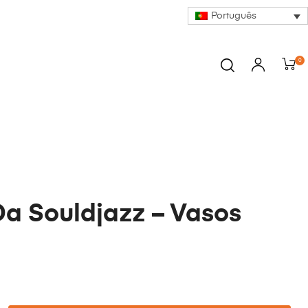
Português
0
Da Souldjazz – Vasos