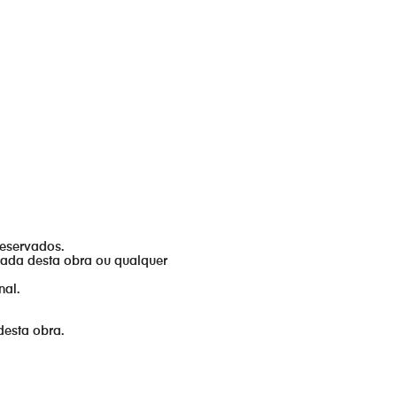
reservados.
izada desta obra ou qualquer
nal.
desta obra.