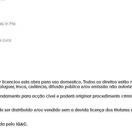
es in Me
e cura
or licenciou esta obra para uso domestico. Todos os direitos estão 
aluguer, troca, cedência, difusão publica e/ou emissão não autor
fundamento para acção cível e poderá originar procedimento crimi
er distribuído e/ou vendido sem a devida licença dos titulares 
ada pelo IGAC.