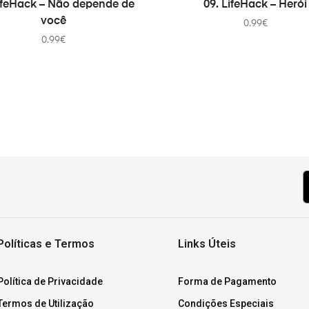
LifeHack – Não depende de
09. LifeHack – Herói
você
0.99
€
0.99
€
Políticas e Termos
Links Úteis
Política de Privacidade
Forma de Pagamento
Termos de Utilização
Condições Especiais