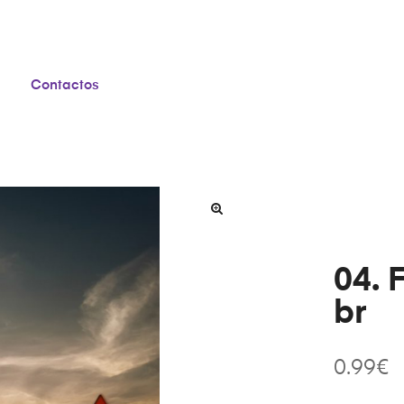
Contactos
04. 
br
0.99
€