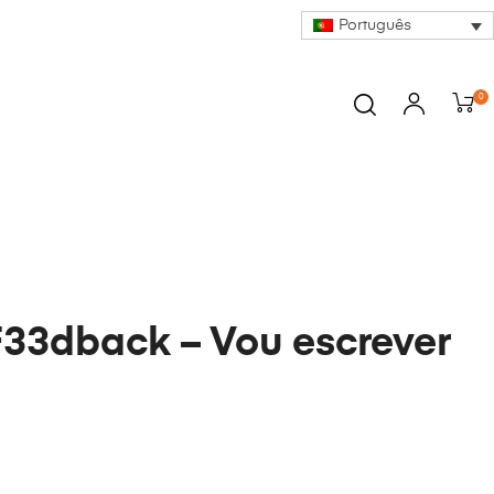
Português
0
F33dback – Vou escrever