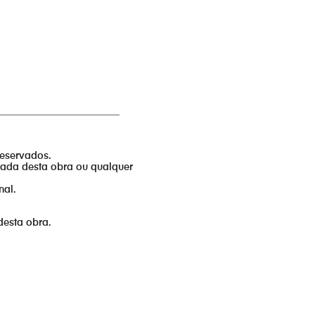
_________________________
reservados.
izada desta obra ou qualquer
nal.
desta obra.