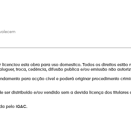
evalecem
________________________________________________________________
or licenciou esta obra para uso domestico. Todos os direitos estão 
aluguer, troca, cedência, difusão publica e/ou emissão não autor
fundamento para acção cível e poderá originar procedimento crimi
er distribuído e/ou vendido sem a devida licença dos titulares 
ada pelo IGAC.