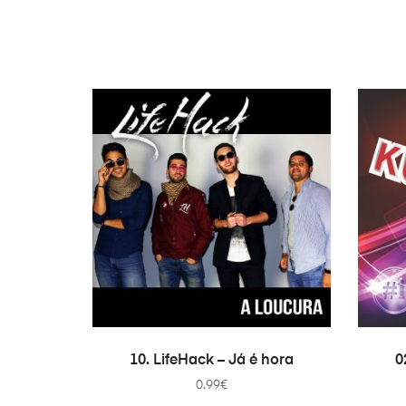
ADICIONAR
10. LifeHack – Já é hora
0
0.99
€