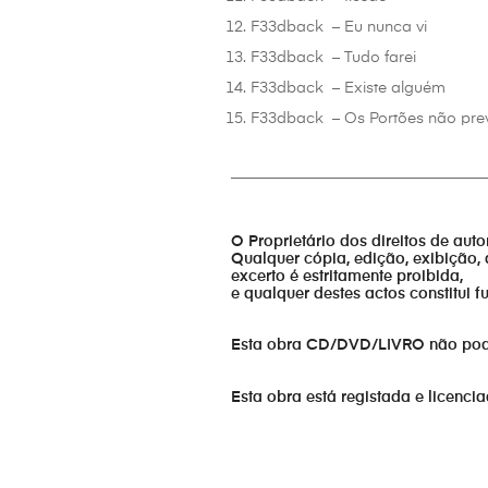
F33dback – Eu nunca vi
F33dback – Tudo farei
F33dback – Existe alguém
F33dback – Os Portões não pr
_________________________________
O Proprietário dos direitos de aut
Qualquer cópia, edição, exibição, 
excerto é estritamente proibida,
e qualquer destes actos constitui 
Esta obra CD/DVD/LIVRO não pode s
Esta obra está registada e licenci