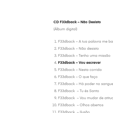
CD F33dback – Não Desisto
(Álbum digital)
F33dback – A tua palavra me ba
F33dback – Não desisto
F33dback – Tenho uma missão
F33dback – Vou escrever
F33dback – Nesta corrida
F33dback – O que faço
F33dback – Há poder no sangue
F33dback – Tu és Santo
F33dback – Vou mudar de atitu
F33dback – Olhos abertos
F33dback – Ilusão