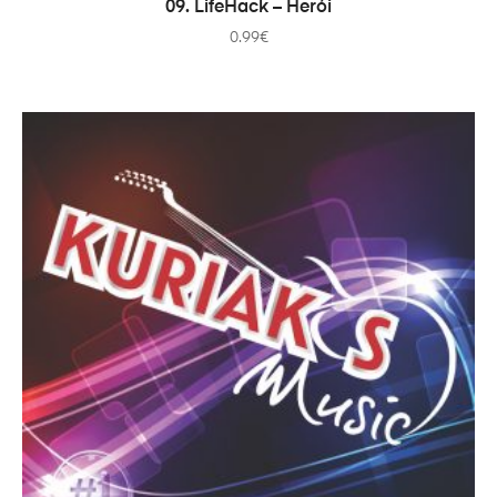
ADICIONAR
09. LifeHack – Herói
0.99
€