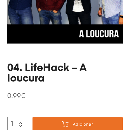
04. LifeHack – A
loucura
0.99
€
Adicionar