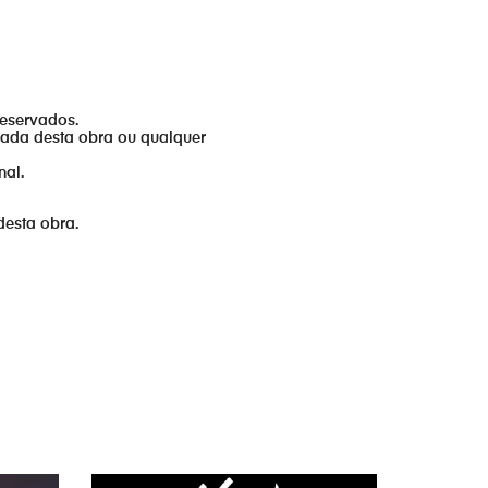
reservados.
izada desta obra ou qualquer
nal.
desta obra.