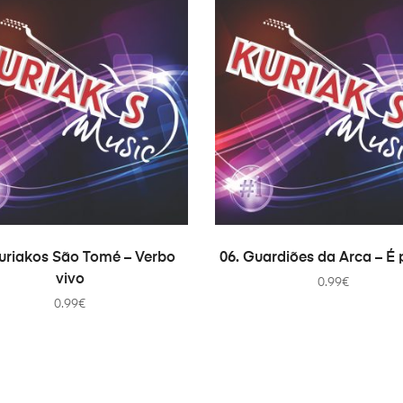
ADD TO CART
ADD TO CART
Kuriakos São Tomé – Verbo
06. Guardiões da Arca – É 
vivo
0.99
€
0.99
€