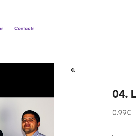
ns
Contacts
04. 
0.99
€