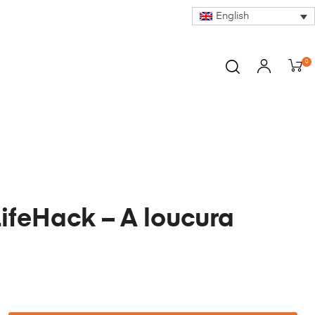
English
0
LifeHack – A loucura