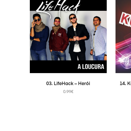
ADD TO CART
03. LifeHack – Herói
14. 
0.99
€