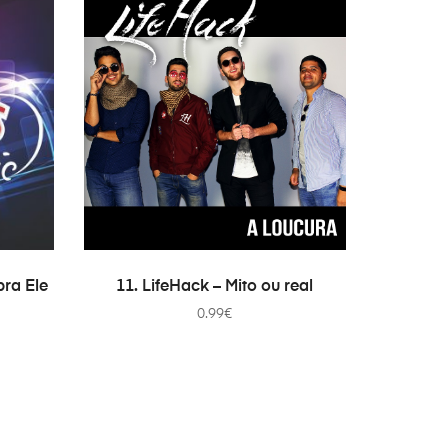
ADD TO CART
pra Ele
11. LifeHack – Mito ou real
0.99
€