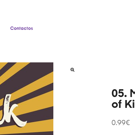
Contactos
05. 
of K
0.99
€