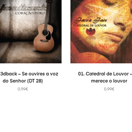
ADICIONAR
ADICIONAR
33dback – Se ouvires a voz
01. Catedral de Louvor –
do Senhor (DT 28)
merece o louvor
0.99
€
0.99
€