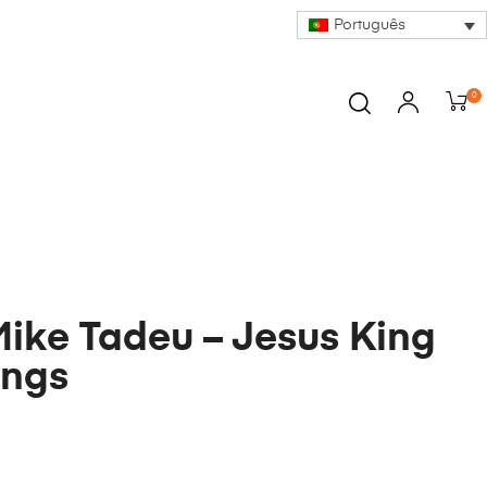
Português
0
Mike Tadeu – Jesus King
ings