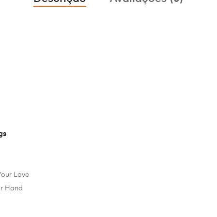
gs
 Your Love
ur Hand