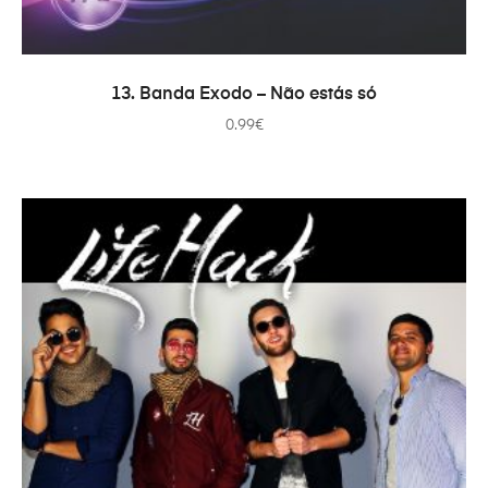
ADAUGĂ ÎN COȘ
13. Banda Exodo – Não estás só
0.99
€