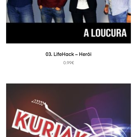
ADAUGĂ ÎN COȘ
03. LifeHack – Herói
0.99
€