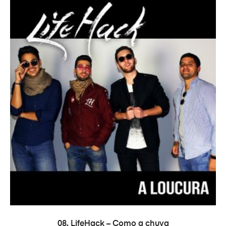
ADAUGĂ ÎN COȘ
08. LifeHack – Como a chuva