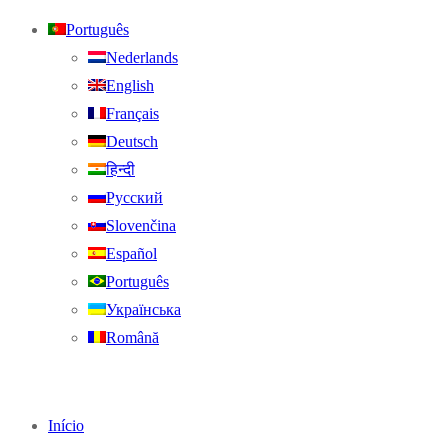
Português
Nederlands
English
Français
Deutsch
हिन्दी
Русский
Slovenčina
Español
Português
Українська
Română
Início