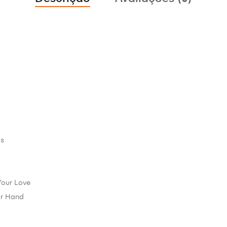
gs
 Your Love
ur Hand