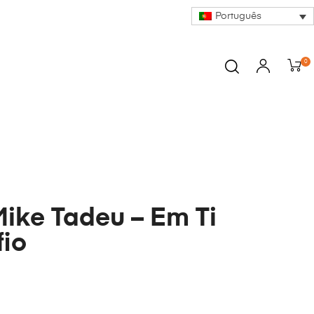
Português
0
Mike Tadeu – Em Ti
io