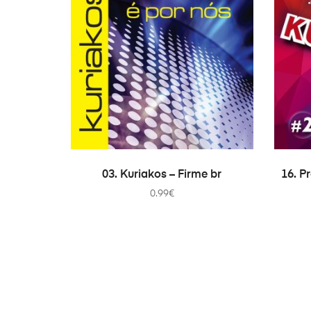
ADICIONAR
03. Kuriakos – Firme br
16. P
0.99
€