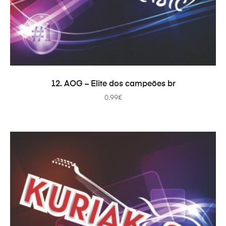
ADICIONAR
12. AOG – Elite dos campeões br
0.99
€