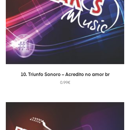
ADICIONAR
10. Triunfo Sonoro – Acredito no amor br
0.99
€