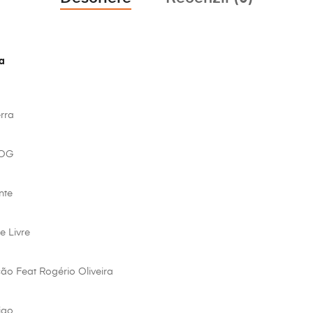
a
rra
AOG
nte
e Livre
ão Feat Rogério Oliveira
igo