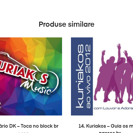
Produse similare
ADAUGĂ ÎN COȘ
ADAUGĂ ÎN COȘ
ário DK – Toca no block br
14. Kuriakos – Guia os 