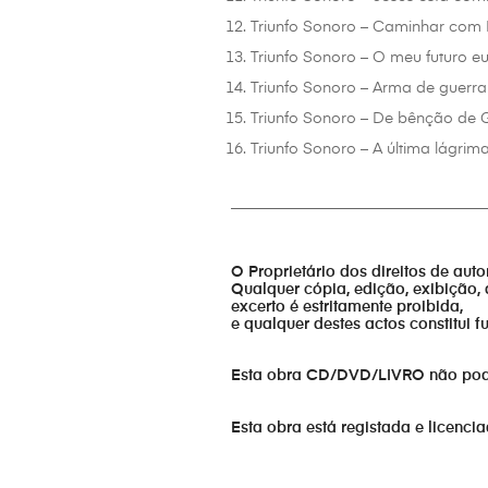
Triunfo Sonoro – Caminhar com 
Triunfo Sonoro – O meu futuro e
Triunfo Sonoro – Arma de guerra 
Triunfo Sonoro – De bênção de G
Triunfo Sonoro – A última lágrim
_________________________________
O Proprietário dos direitos de aut
Qualquer cópia, edição, exibição, 
excerto é estritamente proibida,
e qualquer destes actos constitui 
Esta obra CD/DVD/LIVRO não pode s
Esta obra está registada e licenci