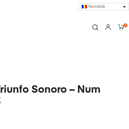
Română
0
Triunfo Sonoro – Num
k