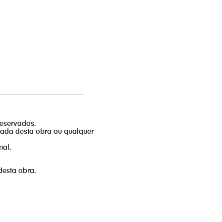
_________________________
reservados.
izada desta obra ou qualquer
nal.
desta obra.