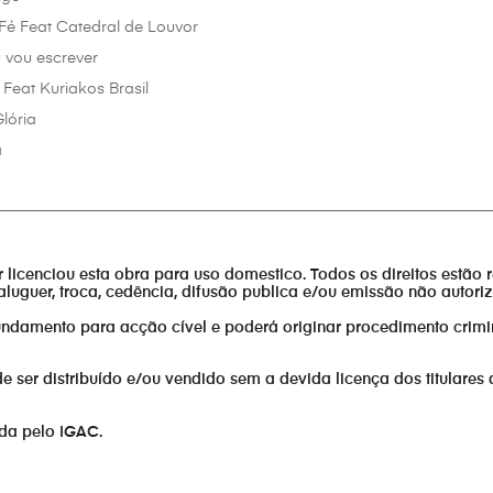
Fé Feat Catedral de Louvor
u vou escrever
Feat Kuriakos Brasil
lória
a
________________________________________________________________
or licenciou esta obra para uso domestico. Todos os direitos estão 
aluguer, troca, cedência, difusão publica e/ou emissão não autor
fundamento para acção cível e poderá originar procedimento crimi
er distribuído e/ou vendido sem a devida licença dos titulares 
ada pelo IGAC.