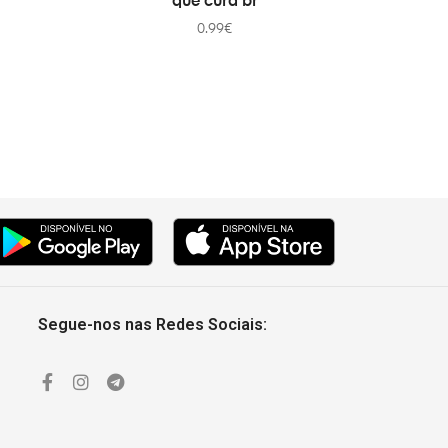
que cura br
0.99
€
Segue-nos nas Redes Sociais: