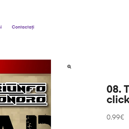
i
Contactați
08. 
clic
0.99
€