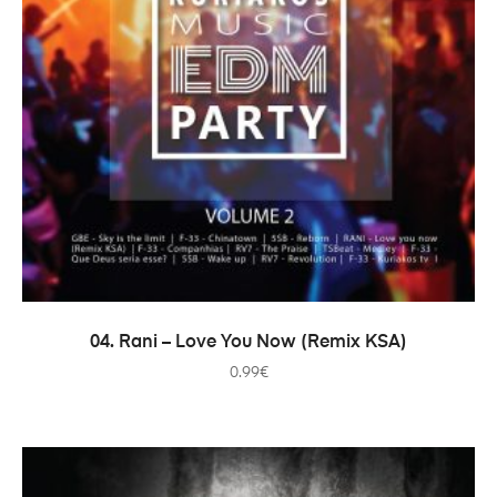
ADICIONAR
04. Rani – Love You Now (Remix KSA)
0.99
€