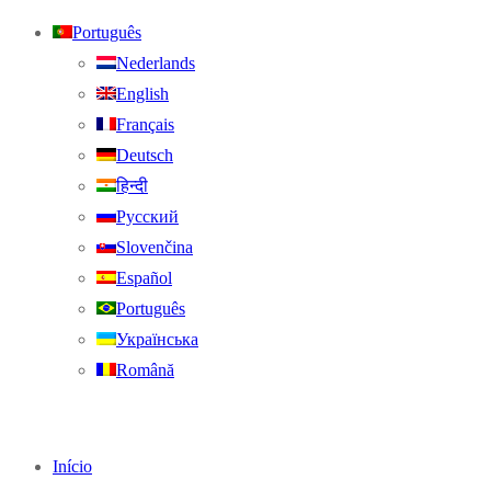
Português
Nederlands
English
Français
Deutsch
हिन्दी
Русский
Slovenčina
Español
Português
Українська
Română
Início