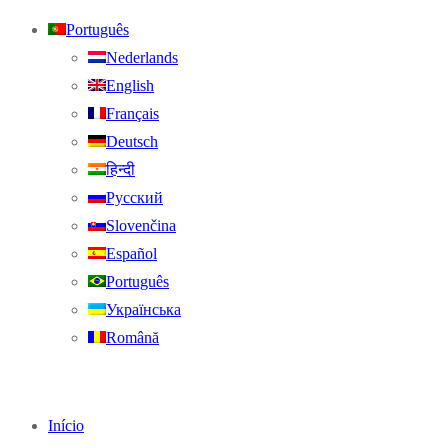
Português
Nederlands
English
Français
Deutsch
हिन्दी
Русский
Slovenčina
Español
Português
Українська
Română
Início