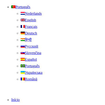
Português
Nederlands
English
Français
Deutsch
हिन्दी
Русский
Slovenčina
Español
Português
Українська
Română
Início