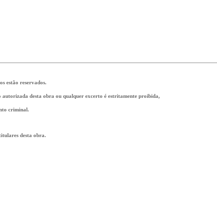
tos estão reservados.
ão autorizada desta obra ou qualquer excerto é estritamente proibida,
nto criminal.
tulares desta obra.